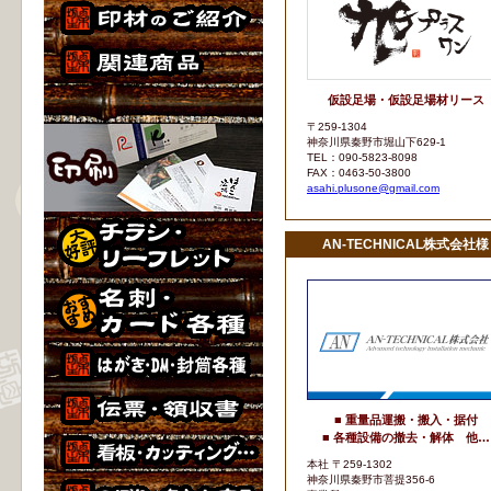
仮設足場・仮設足場材リース
〒259-1304
神奈川県秦野市堀山下629-1
TEL：090-5823-8098
FAX：0463-50-3800
asahi.plusone@gmail.com
AN-TECHNICAL株式会社様
■ 重量品運搬・搬入・据付
■ 各種設備の撤去・解体 他…
本社 〒259-1302
神奈川県秦野市菩提356-6