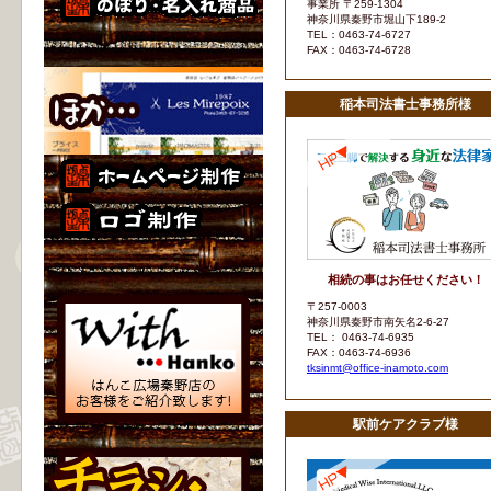
事業所 〒259-1304
神奈川県秦野市堀山下189-2
TEL：0463-74-6727
FAX：0463-74-6728
稲本司法書士事務所様
相続の事はお任せください！
〒257-0003
神奈川県秦野市南矢名2-6-27
TEL： 0463-74-6935
FAX：0463-74-6936
tksinmt@office-inamoto.com
駅前ケアクラブ様