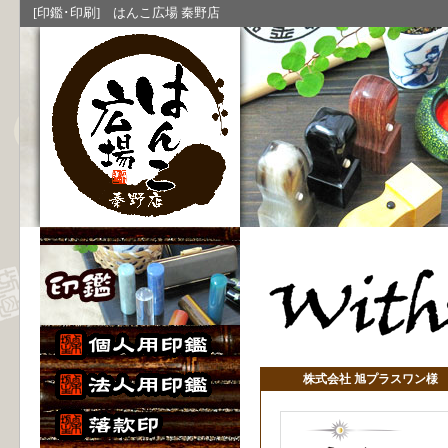
[印鑑･印刷] はんこ広場 秦野店
株式会社 旭プラスワン様